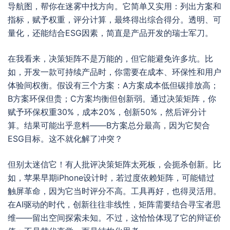
导航图，帮你在迷雾中找方向。它简单又实用：列出方案和
指标，赋予权重，评分计算，最终得出综合得分。透明、可
量化，还能结合ESG因素，简直是产品开发的瑞士军刀。
在我看来，决策矩阵不是万能的，但它能避免许多坑。比
如，开发一款可持续产品时，你需要在成本、环保性和用户
体验间权衡。假设有三个方案：A方案成本低但碳排放高；
B方案环保但贵；C方案均衡但创新弱。通过决策矩阵，你
赋予环保权重30%，成本20%，创新50%，然后评分计
算。结果可能出乎意料——B方案总分最高，因为它契合
ESG目标。这不就化解了冲突？
但别太迷信它！有人批评决策矩阵太死板，会扼杀创新。比
如，苹果早期iPhone设计时，若过度依赖矩阵，可能错过
触屏革命，因为它当时评分不高。工具再好，也得灵活用。
在AI驱动的时代，创新往往非线性，矩阵需要结合寻宝者思
维——留出空间探索未知。不过，这恰恰体现了它的辩证价