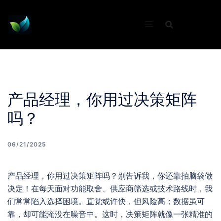
Skip
to
content
产品经理，你用过决策矩阵
吗？
06/21/2025
产品经理，你用过决策矩阵吗？别告诉我，你还靠拍脑袋做
决定！在每天面对功能取舍、供应商筛选或技术路线时，我
们常常陷入选择困境。直觉或许快，但风险高；数据虽可
靠，却可能淹没在噪音中。这时，决策矩阵就像一张精准的