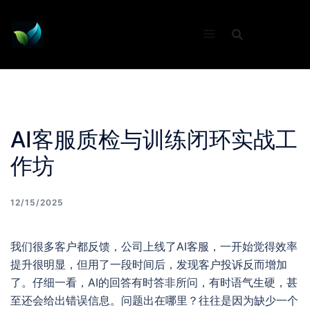
Skip
to
content
AI客服质检与训练闭环实战工
作坊
12/15/2025
我们很多客户都反馈，公司上线了AI客服，一开始觉得效率
提升很明显，但用了一段时间后，发现客户投诉反而增加
了。仔细一看，AI的回答有时答非所问，有时语气生硬，甚
至还会给出错误信息。问题出在哪里？往往是因为缺少一个