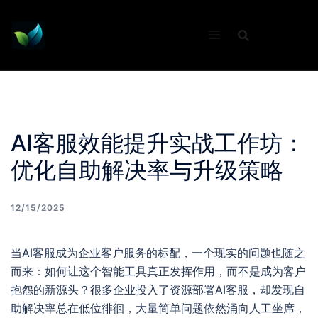
Skip
to
content
AI客服效能提升实战工作坊：
优化自助解决率与升级策略
12/15/2025
当AI客服成为企业客户服务的标配，一个现实的问题也随之
而来：如何让这个智能工具真正发挥作用，而不是成为客户
抱怨的新源头？很多企业投入了资源部署AI客服，却发现自
助解决率总在低位徘徊，大量简单问题依然涌向人工坐席，