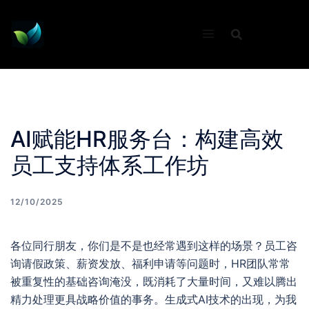
Skip
to
content
AI赋能HR服务台：构建高效
员工支持体系工作坊
12/10/2025
各位同行朋友，你们是不是也经常遇到这样的场景？员工咨
询请假政策、薪资发放、福利申请等问题时，HR团队常常
被重复性的基础咨询淹没，既消耗了大量时间，又难以腾出
精力处理更具战略价值的事务。生成式AI技术的出现，为我