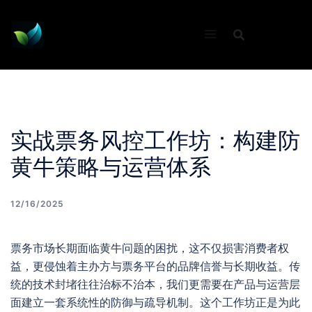
Skip
to
content
实战票务风控工作坊：构建防
黄牛策略与运营体系
12/16/2025
票务市场长期面临黄牛问题的困扰，这不仅损害消费者权
益，更侵蚀着主办方与票务平台的品牌信誉与长期收益。传
统的技术封堵往往治标不治本，我们更需要在产品与运营层
面建立一套系统性的防御与疏导机制。这个工作坊正是为此