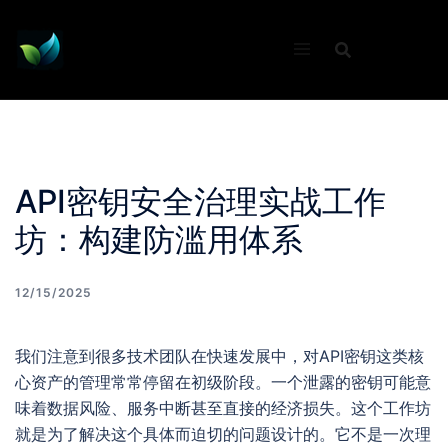
Skip
to
content
API密钥安全治理实战工作
坊：构建防滥用体系
12/15/2025
我们注意到很多技术团队在快速发展中，对API密钥这类核
心资产的管理常常停留在初级阶段。一个泄露的密钥可能意
味着数据风险、服务中断甚至直接的经济损失。这个工作坊
就是为了解决这个具体而迫切的问题设计的。它不是一次理