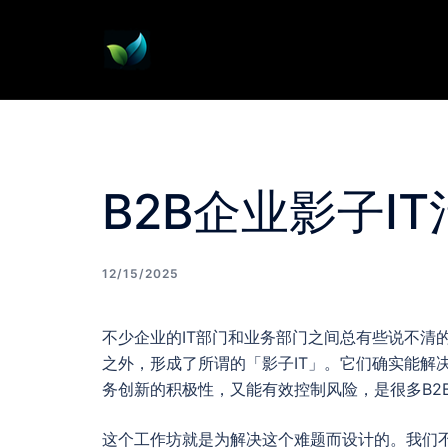
Skip
to
content
B2B企业影子I
12/15/2025
不少企业的IT部门和业务部门之间总有些说不清
之外，形成了所谓的「影子IT」。它们确实能解
务创新的积极性，又能有效控制风险，是很多B2
这个工作坊就是为解决这个难题而设计的。我们不