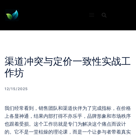
Skip
to
content
渠道冲突与定价一致性实战工
作坊
12/15/2025
我们经常看到，销售团队和渠道伙伴为了完成指标，在价格
上各显神通，结果内部打得不亦乐乎，品牌形象和市场秩序
也跟着受损。这个工作坊就是专门为解决这个痛点而设计
的。它不是一堂枯燥的理论课，而是一个让参与者带着真实