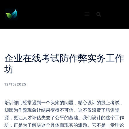
Skip
to
content
企业在线考试防作弊实务工作
坊
12/15/2025
培训部门经常遇到一个头疼的问题，精心设计的线上考试，
却因为作弊现象让结果变得不可信。这不仅浪费了培训资
源，更让人才评估失去了公平的基础。我们设计的这个工作
坊，正是为了解决这个具体而现实的难题。它不是一堂理论