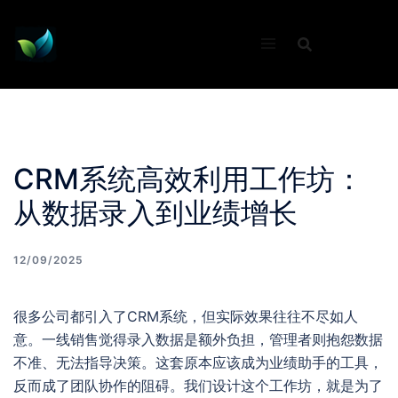
Skip
to
content
CRM系统高效利用工作坊：
从数据录入到业绩增长
12/09/2025
很多公司都引入了CRM系统，但实际效果往往不尽如人
意。一线销售觉得录入数据是额外负担，管理者则抱怨数据
不准、无法指导决策。这套原本应该成为业绩助手的工具，
反而成了团队协作的阻碍。我们设计这个工作坊，就是为了