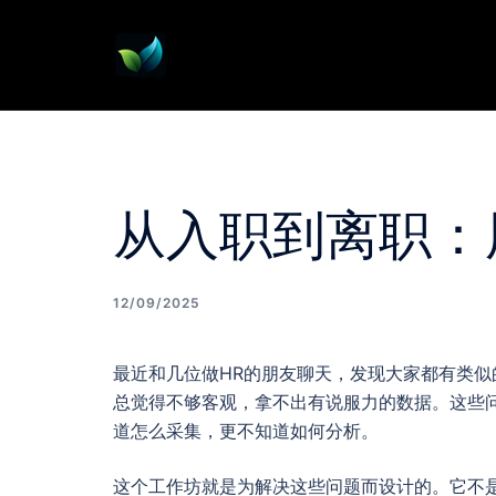
Skip
to
content
从入职到离职：
12/09/2025
最近和几位做HR的朋友聊天，发现大家都有类
总觉得不够客观，拿不出有说服力的数据。这些
道怎么采集，更不知道如何分析。
这个工作坊就是为解决这些问题而设计的。它不