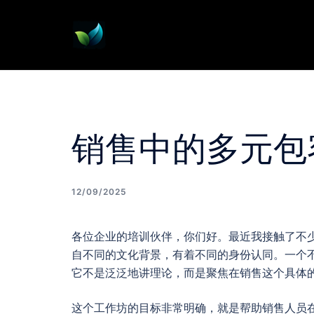
Skip
to
content
销售中的多元包
12/09/2025
各位企业的培训伙伴，你们好。最近我接触了不
自不同的文化背景，有着不同的身份认同。一个
它不是泛泛地讲理论，而是聚焦在销售这个具体
这个工作坊的目标非常明确，就是帮助销售人员