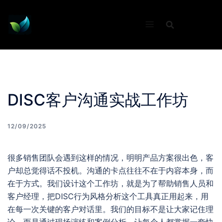
Skip
to
content
DISC客户沟通实战工作坊
12/09/2025
很多销售团队会遇到这样的情况，明明产品方案很出色，客
户却总觉得话不投机。沟通的卡点往往不在于内容本身，而
在于方式。我们设计这个工作坊，就是为了帮助销售人员和
客户经理，把DISC行为风格分析这个工具真正用起来，用
在每一次关键的客户对话里。我们的目标不是让大家记住理