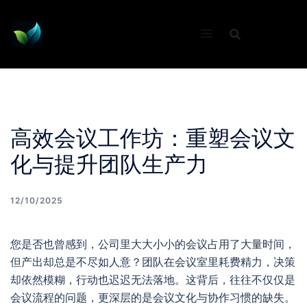
Skip
to
content
高效会议工作坊：重塑会议文
化与提升团队生产力
12/10/2025
您是否也曾感到，公司里大大小小的会议占用了大量时间，
但产出却总是不尽如人意？团队在会议室里耗费精力，决策
却依然模糊，行动也迟迟无法落地。这背后，往往不仅仅是
会议流程的问题，更深层的是会议文化与协作习惯的缺失。