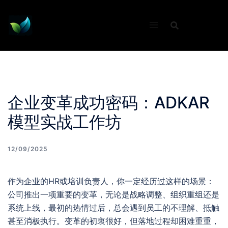
Skip
to
content
企业变革成功密码：ADKAR
模型实战工作坊
12/09/2025
作为企业的HR或培训负责人，你一定经历过这样的场景：
公司推出一项重要的变革，无论是战略调整、组织重组还是
系统上线，最初的热情过后，总会遇到员工的不理解、抵触
甚至消极执行。变革的初衷很好，但落地过程却困难重重，