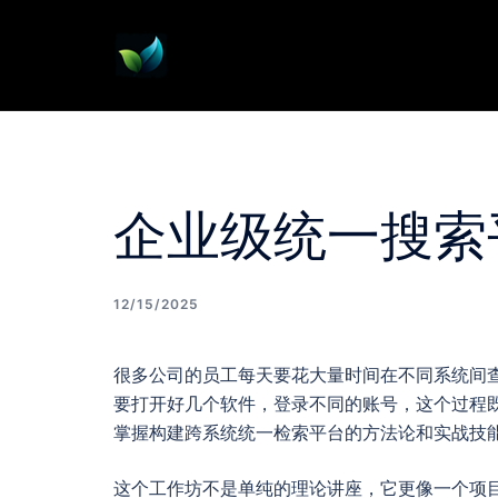
Skip
to
content
企业级统一搜索
12/15/2025
很多公司的员工每天要花大量时间在不同系统间查
要打开好几个软件，登录不同的账号，这个过程
掌握构建跨系统统一检索平台的方法论和实战技能
这个工作坊不是单纯的理论讲座，它更像一个项