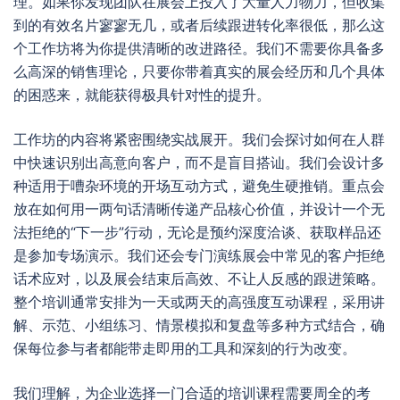
理。如果你发现团队在展会上投入了大量人力物力，但收集
到的有效名片寥寥无几，或者后续跟进转化率很低，那么这
个工作坊将为你提供清晰的改进路径。我们不需要你具备多
么高深的销售理论，只要你带着真实的展会经历和几个具体
的困惑来，就能获得极具针对性的提升。
工作坊的内容将紧密围绕实战展开。我们会探讨如何在人群
中快速识别出高意向客户，而不是盲目搭讪。我们会设计多
种适用于嘈杂环境的开场互动方式，避免生硬推销。重点会
放在如何用一两句话清晰传递产品核心价值，并设计一个无
法拒绝的“下一步”行动，无论是预约深度洽谈、获取样品还
是参加专场演示。我们还会专门演练展会中常见的客户拒绝
话术应对，以及展会结束后高效、不让人反感的跟进策略。
整个培训通常安排为一天或两天的高强度互动课程，采用讲
解、示范、小组练习、情景模拟和复盘等多种方式结合，确
保每位参与者都能带走即用的工具和深刻的行为改变。
我们理解，为企业选择一门合适的培训课程需要周全的考