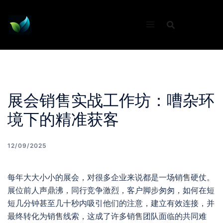
Skip
to
content
展会销售实战工作坊：嘈杂环
境下的精准获客
12/09/2025
每年大大小小的展会，对很多企业来说都是一场销售硬仗。
展位前人声鼎沸，同行竞争激烈，客户脚步匆匆，如何在短
短几分钟甚至几十秒内吸引他们的注意，建立有效连接，并
最终转化为销售线索，这成了许多销售团队面临的共同难