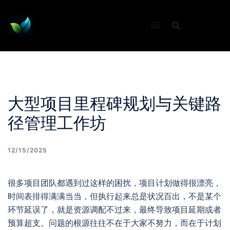
Skip
to
content
大型项目里程碑规划与关键路
径管理工作坊
12/15/2025
很多项目团队都遇到过这样的困扰，项目计划做得很漂亮，
时间表排得满满当当，但执行起来总是状况百出，不是某个
环节延误了，就是资源调配不过来，最终导致项目延期或者
预算超支。问题的根源往往不在于大家不努力，而在于计划