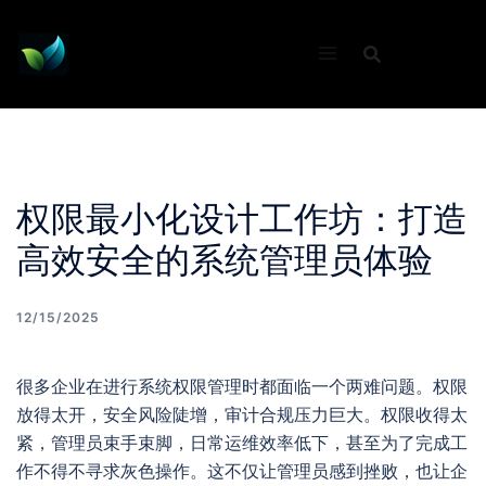
Skip
to
content
权限最小化设计工作坊：打造
高效安全的系统管理员体验
12/15/2025
很多企业在进行系统权限管理时都面临一个两难问题。权限
放得太开，安全风险陡增，审计合规压力巨大。权限收得太
紧，管理员束手束脚，日常运维效率低下，甚至为了完成工
作不得不寻求灰色操作。这不仅让管理员感到挫败，也让企