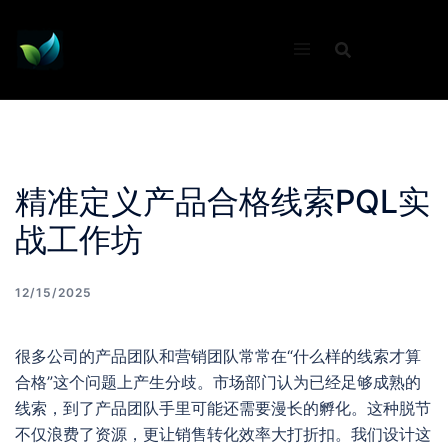
Skip
to
content
精准定义产品合格线索PQL实
战工作坊
12/15/2025
很多公司的产品团队和营销团队常常在“什么样的线索才算
合格”这个问题上产生分歧。市场部门认为已经足够成熟的
线索，到了产品团队手里可能还需要漫长的孵化。这种脱节
不仅浪费了资源，更让销售转化效率大打折扣。我们设计这