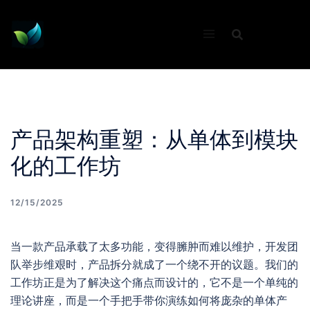
Skip
to
content
产品架构重塑：从单体到模块
化的工作坊
12/15/2025
当一款产品承载了太多功能，变得臃肿而难以维护，开发团
队举步维艰时，产品拆分就成了一个绕不开的议题。我们的
工作坊正是为了解决这个痛点而设计的，它不是一个单纯的
理论讲座，而是一个手把手带你演练如何将庞杂的单体产