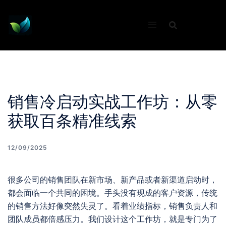
Skip
to
content
销售冷启动实战工作坊：从零
获取百条精准线索
12/09/2025
很多公司的销售团队在新市场、新产品或者新渠道启动时，
都会面临一个共同的困境。手头没有现成的客户资源，传统
的销售方法好像突然失灵了。看着业绩指标，销售负责人和
团队成员都倍感压力。我们设计这个工作坊，就是专门为了