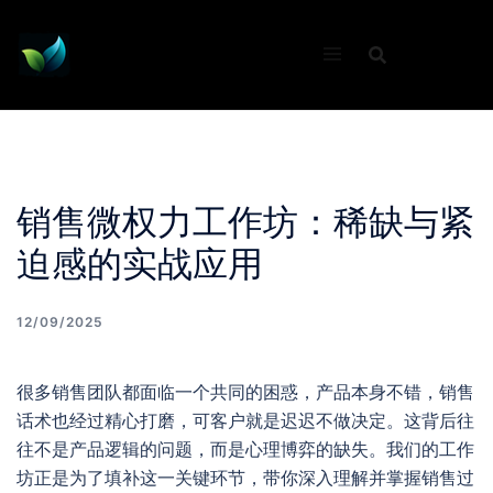
Skip
to
content
销售微权力工作坊：稀缺与紧
迫感的实战应用
12/09/2025
很多销售团队都面临一个共同的困惑，产品本身不错，销售
话术也经过精心打磨，可客户就是迟迟不做决定。这背后往
往不是产品逻辑的问题，而是心理博弈的缺失。我们的工作
坊正是为了填补这一关键环节，带你深入理解并掌握销售过