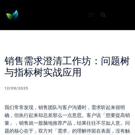
Skip
to
content
销售需求澄清工作坊：问题树
与指标树实战应用
12/09/2025
我们常常发现，销售团队与客户沟通时，需求听起来很明
确，但执行起来却总差那么一点意思。客户说「想要提高销
量」，销售就一股脑地推荐产品，结果往往不尽如人意。问
题的核心在于，双方对「需求」的理解停留在表面，没有触