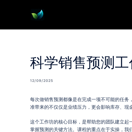
Skip
to
content
科学销售预测工
12/09/2025
每次做销售预测都像是在完成一项不可能的任务
准带来的不仅仅是业绩压力，更会影响库存、现
这个工作坊的核心目标，是帮助您的团队建立起
掌握预测的关键方法。课程的重点在于实操，我