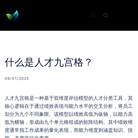
Skip
to
content
什么是人才九宫格？
09/01/2025
人才九宫格是一种基于双维度评估模型的人才分类工具，其
核心逻辑在于通过绩效表现与能力水平的交叉分析，将员工
划分为九个不同象限。该模型以绩效高低为纵轴，以能力高
低为横轴，形成由九个单元格组成的矩阵结构。其中绩效维
度通常指工作成果的量化表现，而能力维度则涵盖知识、技