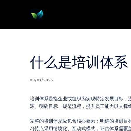
Skip
to
content
什么是培训体系
09/01/2025
培训体系是指企业或组织为实现特定发展目标，
源、明确目标、规范流程，提升员工能力以支撑
完整的培训体系应包含核心要素：明确的培训目
习特点采用情境化、互动式模式，评估体系需覆