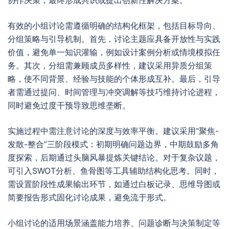
协作决策，最终形成共识或提出创新性解决方案。
有效的小组讨论需遵循明确的结构化框架，包括目标导向、
分组策略与引导机制。首先，讨论主题应具备开放性与实践
价值，避免单一知识灌输，例如设计案例分析或情境模拟任
务。其次，分组需兼顾成员多样性，建议采用异质分组策
略，使不同背景、经验与技能的个体形成互补。最后，引导
者需通过提问、时间管理与冲突调解等技巧维持讨论进程，
同时避免过度干预导致思维垄断。
实施过程中需注意讨论的深度与效率平衡。建议采用“聚焦-
发散-整合”三阶段模式：初期明确问题边界，中期鼓励多角
度探索，后期通过头脑风暴提炼关键结论。对于复杂议题，
可引入SWOT分析、鱼骨图等工具辅助结构化思考。同时，
需设置阶段性成果输出环节，如通过白板记录、思维导图或
简要报告形式固化讨论成果，避免流于形式。
小组讨论的适用场景涵盖能力培养、问题诊断与决策制定等