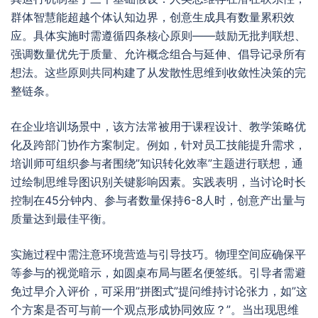
群体智慧能超越个体认知边界，创意生成具有数量累积效
应。具体实施时需遵循四条核心原则——鼓励无批判联想、
强调数量优先于质量、允许概念组合与延伸、倡导记录所有
想法。这些原则共同构建了从发散性思维到收敛性决策的完
整链条。
在企业培训场景中，该方法常被用于课程设计、教学策略优
化及跨部门协作方案制定。例如，针对员工技能提升需求，
培训师可组织参与者围绕”知识转化效率”主题进行联想，通
过绘制思维导图识别关键影响因素。实践表明，当讨论时长
控制在45分钟内、参与者数量保持6-8人时，创意产出量与
质量达到最佳平衡。
实施过程中需注意环境营造与引导技巧。物理空间应确保平
等参与的视觉暗示，如圆桌布局与匿名便签纸。引导者需避
免过早介入评价，可采用”拼图式”提问维持讨论张力，如”这
个方案是否可与前一个观点形成协同效应？”。当出现思维