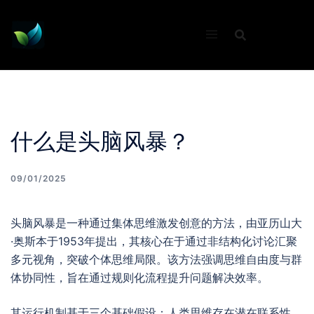
Skip
to
content
什么是头脑风暴？
09/01/2025
头脑风暴是一种通过集体思维激发创意的方法，由亚历山大
·奥斯本于1953年提出，其核心在于通过非结构化讨论汇聚
多元视角，突破个体思维局限。该方法强调思维自由度与群
体协同性，旨在通过规则化流程提升问题解决效率。
其运行机制基于三个基础假设：人类思维存在潜在联系性，