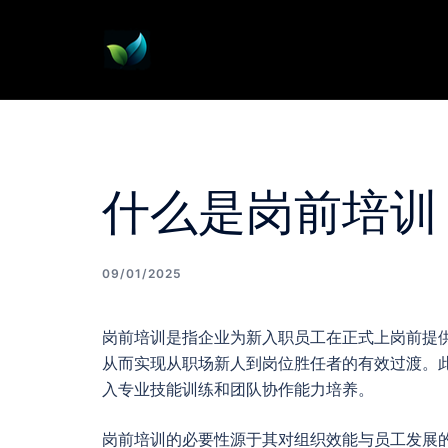
Skip
to
content
什么是岗前培训
09/01/2025
岗前培训是指企业为新入职员工在正式上岗前提
从而实现从职场新人到岗位胜任者的有效过渡。
入专业技能训练和团队协作能力培养。
岗前培训的必要性源于其对组织效能与员工发展