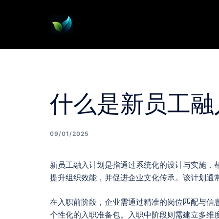
Skip
to
content
什么是新员工融
09/01/2025
新员工融入计划是指通过系统化的设计与实施，
提升组织效能，并促进企业文化传承。该计划通
在入职前阶段，企业需通过精准的岗位匹配与信
个性化的入职准备包。入职中阶段则需建立多维