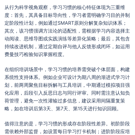
从行为科学视角观察，学习习惯的核心特征体现为三重维
度：首先，其具备目标导向性，学习者需明确学习目的并制
定阶段性计划，例如通过SMART原则分解复杂知识体系；
其次，该习惯强调方法论的适配性，需根据学习内容选择主
动阅读、思维导图或实践演练等差异化策略；最后，其包含
持续改进机制，通过定期自评与他人反馈形成闭环，如运用
费曼技巧检验知识掌握程度。
在组织培训场景中，学习习惯的培养需突破个体层面，构建
系统性支持体系。例如企业可设计为期八周的渐进式学习计
划，前两周聚焦目标拆解与工具培训，中期通过模拟项目强
化应用，后段引入反思日志与同行评审。同时需注意认知负
荷管理，避免一次性灌输过多信息，建议采用间隔重复策
略，如在培训后第3天、第7天、第15天进行知识回顾。
值得注意的是，学习习惯的形成存在阶段性差异。初阶阶段
需依赖外部监督，如设置每日学习打卡机制；进阶阶段应培