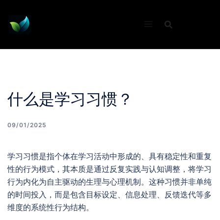
Skip
to
content
什么是学习习惯？
09/01/2025
学习习惯是指个体在学习活动中形成的、具有稳定性和重复
性的行为模式，其本质是通过反复实践与认知调整，将学习
行为内化为自主驱动的生理与心理机制。这种习惯并非单纯
的时间投入，而是包含目标设定、信息处理、反馈迭代等多
维度的系统性行为结构。