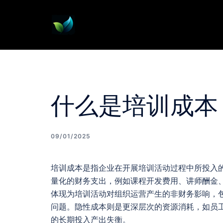
Skip
to
content
什么是培训成本
09/01/2025
培训成本是指企业在开展培训活动过程中所投入
量化的财务支出，例如课程开发费用、讲师酬金
体现为培训活动对组织运营产生的非财务影响，
问题。隐性成本则是更深层次的资源消耗，如员
的长期投入产出失衡。