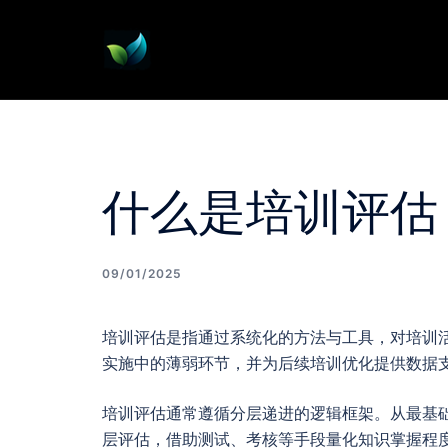
Skip
to
content
什么是培训评估
09/01/2025
培训评估是指通过系统化的方法与工具，对培训
实施中的薄弱环节，并为后续培训优化提供数据
培训评估通常遵循分层递进的逻辑框架。从最基
层评估，借助测试、考核等手段量化知识掌握程